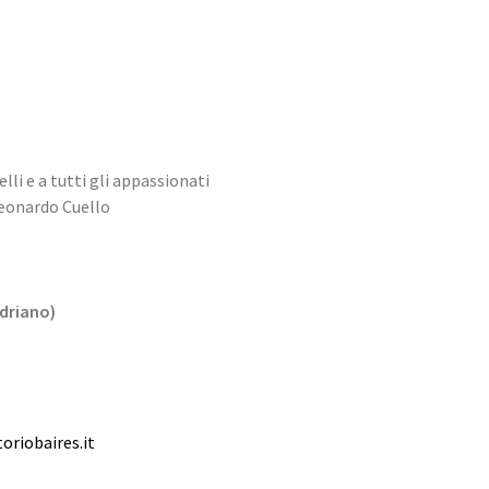
velli e a tutti gli appassionati
Leonardo Cuello
Adriano)
oriobaires.it