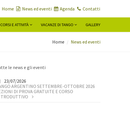
Home
News ed eventi
Agenda
Contatti
 CORSI E ATTIVITÀ
VACANZE DI TANGO
GALLERY
Home
News ed eventi
tte le news e gli eventi
23/07/2026
ANGO ARGENTINO SETTEMBRE-OTTOBRE 2026
EZIONI DI PROVA GRATUITE E CORSO
NTRODUTTIVO