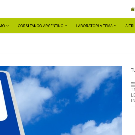
AMO
CORSI TANGO ARGENTINO
LABORATORI A TEMA
ALTRI
Tu
T
L
I