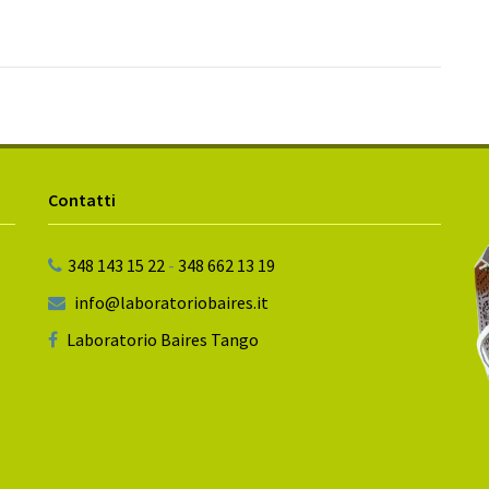
Contatti
348 143 15 22
-
348 662 13 19
info@laboratoriobaires.it
Laboratorio Baires Tango